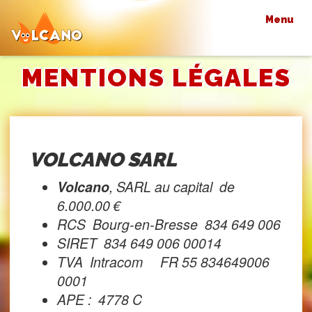
Menu
MENTIONS LÉGALES
VOLCANO SARL
Volcano
, SARL au capital de
6.000.00 €
RCS Bourg-en-Bresse 834 649 006
SIRET 834 649 006 00014
TVA Intracom FR 55 834649006
0001
APE : 4778 C